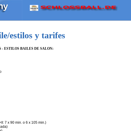
le/estilos y tarifes
 - ESTILOS BAILES DE SALON:
ep
+II: 7 x 90 min. o 6 x 105 min.)
 cada)
a)