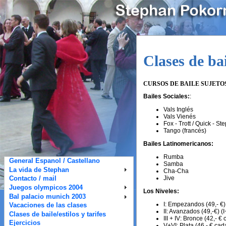
Clases de bai
CURSOS DE BAILE SUJETOS
Bailes Sociales:
:
Vals Inglés
Vals Vienés
Fox - Trott / Quick - St
Tango (francés)
Bailes Latinomericanos:
Rumba
General Espanol / Castellano
Samba
La vida de Stephan
Cha-Cha
Jive
Contacto / mail
Juegos olympicos 2004
Los Niveles:
Bal palacio munich 2003
I: Empezandos (49,- €)
Vacaciones de las clases
II: Avanzados (49,-€) (I
Clases de baile/estilos y tarifes
III + IV: Bronce (42,- €
Ejercicios
V+VI: Plata (46,- € cad