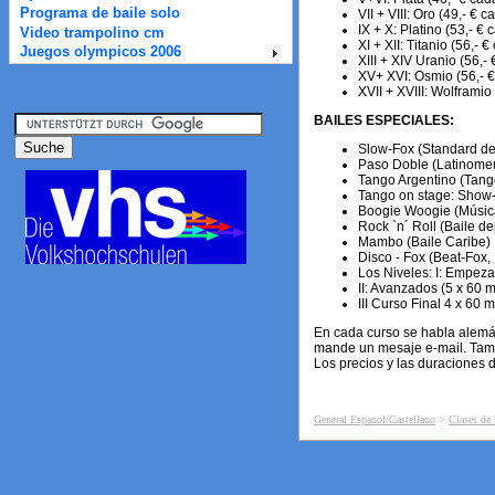
Programa de baile solo
VII + VIII: Oro (49,- € c
IX + X: Platino (53,- € 
Video trampolino cm
XI + XII: Titanio (56,- €
Juegos olympicos 2006
XIII + XIV Uranio (56,-
XV+ XVI: Osmio (56,- 
XVII + XVIII: Wolframio 
BAILES ESPECIALES:
Slow-Fox (Standard de
Paso Doble (Latinomer
Tango Argentino (Tango 
Tango on stage: Show- 
Boogie Woogie (Música
Rock `n´ Roll (Baile de
Mambo (Baile Caribe)
Disco - Fox (Beat-Fox,
Los Niveles: I: Empeza
II: Avanzados (5 x 60 m
III Curso Final 4 x 60 m
En cada curso se habla alemán
mande un mesaje e-mail. Tamb
Los precios y las duraciones 
General Espanol/Castellano
>
Clases de b