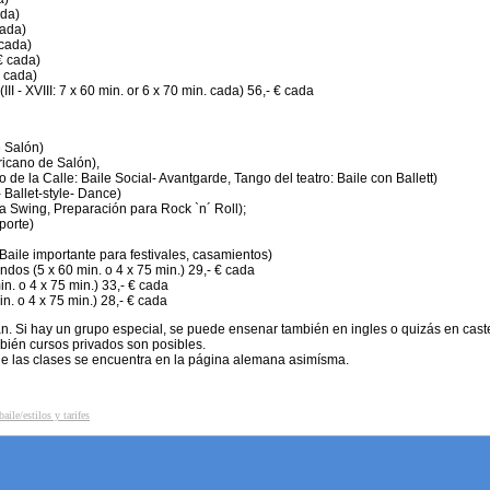
ada)
cada)
 cada)
 € cada)
€ cada)
(III - XVIII: 7 x 60 min. or 6 x 70 min. cada) 56,- € cada
 Salón)
icano de Salón),
de la Calle: Baile Social- Avantgarde, Tango del teatro: Baile con Ballett)
Ballet-style- Dance)
 Swing, Preparación para Rock `n´ Roll);
porte)
 Baile importante para festivales, casamientos)
ndos (5 x 60 min. o 4 x 75 min.) 29,- € cada
in. o 4 x 75 min.) 33,- € cada
in. o 4 x 75 min.) 28,- € cada
. Si hay un grupo especial, se puede ensenar también en ingles o quizás en caste
ién cursos privados son posibles.
de las clases se encuentra en la página alemana asimísma.
aile/estilos y tarifes