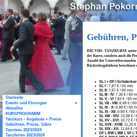
Gebühren, Pr
DIE VHS- TANZKURSE unter mein
der Kurse, sondern auch die Pr
Anzahl der Unterrichtsstunden m
Rücktrittsgebühren berechnen 
SL I + DF I Schülerku
SL I :
7,87 € / 60 min.
SL II:
7,87 € / 60 min.
SL III - IV:
7,36 € / 60 m
Startseite
SL V - VI
7,84 € / 60 mi
Events und Ehrungen
SL VII - VIII:
8,48 € / 60
SL IX - X:
8,96 € / 60 m
Aktuelles
SL XI - XII:
9,60 € / 60 
KURSPROGRAMM
SL XIII - XIV:
10,08 € / 
Tanzkurs - Angebote + Preise
SL XV - XVI:
10,72 € / 
SL XVII - XVIII:
11,20 € 
Gebühren, Preise, Sätze
SL XIX - XX:
11,84 € / 
Tanztees 2023/2024
DF I, BW I, MB I, SF I, T
Tanzferien 2023/2024