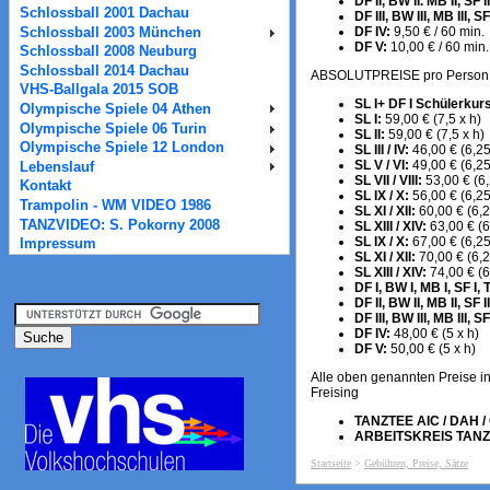
DF II, BW II. MB II, SF II
Schlossball 2001 Dachau
DF III, BW III, MB III, SF 
DF IV:
9,50 € / 60 min.
Schlossball 2003 München
DF V:
10,00 € / 60 min.
Schlossball 2008 Neuburg
Schlossball 2014 Dachau
ABSOLUTPREISE pro Person und 
VHS-Ballgala 2015 SOB
SL I+ DF I Schülerkur
Olympische Spiele 04 Athen
SL I:
59,00 € (7,5 x h)
Olympische Spiele 06 Turin
SL II:
59,00 € (7,5 x h)
Olympische Spiele 12 London
SL III / IV:
46,00 € (6,25
SL V / VI:
49,00 € (6,25
Lebenslauf
SL VII / VIII:
53,00 € (6,
Kontakt
SL IX / X:
56,00 € (6,25
Trampolin - WM VIDEO 1986
SL XI / XII:
60,00 € (6,2
TANZVIDEO: S. Pokorny 2008
SL XIII / XIV:
63,00 € (6
SL IX / X:
67,00 € (6,25
Impressum
SL XI / XII:
70,00 € (6,2
SL XIII / XIV:
74,00 € (6
DF I, BW I, MB I, SF I, 
DF II, BW II, MB II, SF II
DF III, BW III, MB III, SF I
DF IV:
48,00 € (5 x h)
DF V:
50,00 € (5 x h)
Alle oben genannten Preise i
Freising
TANZTEE AIC / DAH / 
ARBEITSKREIS TANZ
Startseite
>
Gebühren, Preise, Sätze